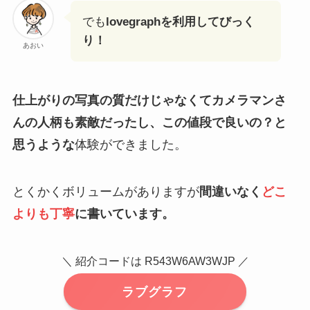
でも
lovegraphを利用してびっく
り！
あおい
仕上がりの写真の質だけじゃなくてカメラマンさ
んの人柄も素敵だったし、この値段で良いの？と
思うような
体験ができました。
とくかくボリュームがありますが
間違いなく
どこ
よりも丁寧
に書いています。
＼ 紹介コードは R543W6AW3WJP ／
ラブグラフ