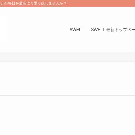
んとの毎日を最高に可愛く残しませんか？
SWELL
SWELL 最新トップペ